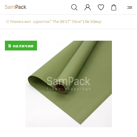
Пленка мат. однотон." The BEST" 50см*10м 50мкр
В наличии