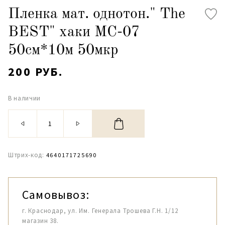
Пленка мат. однотон." The
BEST" хаки МС-07
50см*10м 50мкр
200 РУБ.
В наличии
Штрих-код:
4640171725690
Самовывоз:
г. Краснодар, ул. Им. Генерала Трошева Г.Н. 1/12
магазин 38.