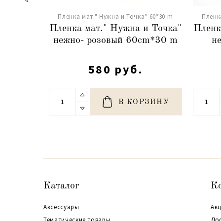
Пленка мат." Нужна и Точка" 60*30 m
Пленк
Пленка мат." Нужна и Точка"
Пленк
нежно- розовый 60cm*30 m
н
580 руб.
В КОРЗИНУ
Каталог
К
Аксессуары
Акц
Тематические товары
До