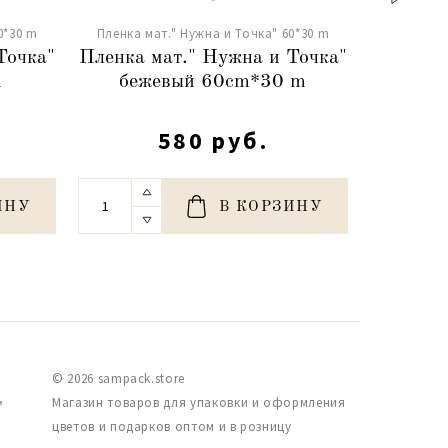
0*30 m
Пленка мат." Нужна и Точка" 60*30 m
Пленка м
Точка"
Пленка мат." Нужна и Точка"
Пленка 
m
бежевый 60cm*30 m
сире
580 руб.
ИНУ
В КОРЗИНУ
© 2026 sampack.store
,
Магазин товаров для упаковки и оформления
цветов и подарков оптом и в розницу