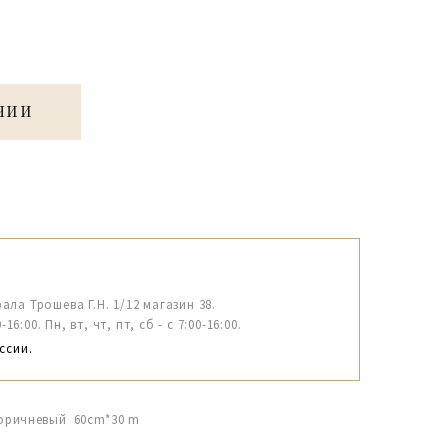
ЧИИ
рала Трошева Г.Н. 1/12 магазин 38.
6:00. Пн, вт, чт, пт, сб - с 7:00-16:00.
ссии.
коричневый 60cm*30 m