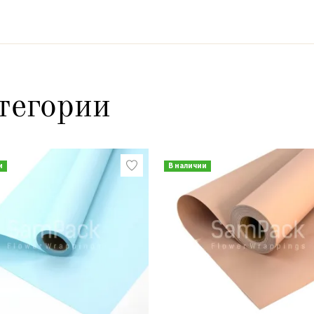
тегории
и
В наличии