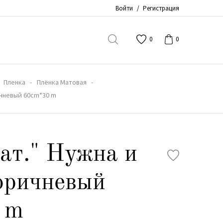
Войти
/
Регистрация
0
0
Пленка
Плёнка Матовая
ичневый 60cm*30 m
ат." Нужна и
оричневый
 m