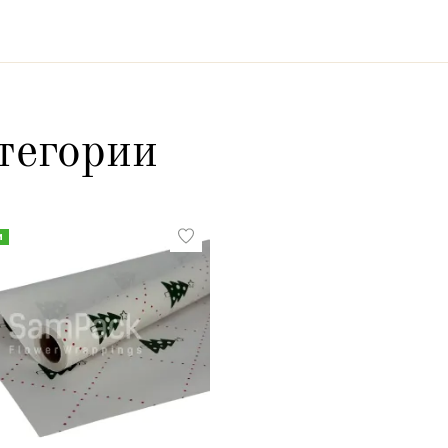
тегории
и