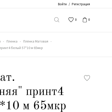
Войти
/
Регистрация
0
0
в
Пленка
Плёнка Матовая
 принт4 белый 57*10 м 65мкр
ат.
няя" принт4
*10 м 65мкр