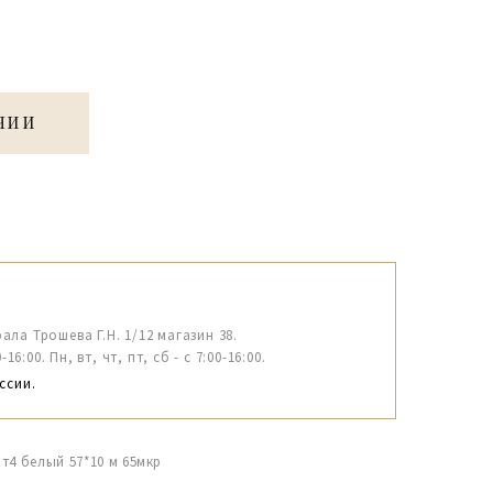
ЧИИ
рала Трошева Г.Н. 1/12 магазин 38.
6:00. Пн, вт, чт, пт, сб - с 7:00-16:00.
ссии.
т4 белый 57*10 м 65мкр