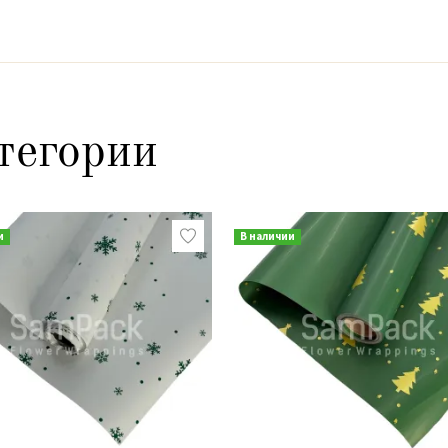
тегории
и
В наличии