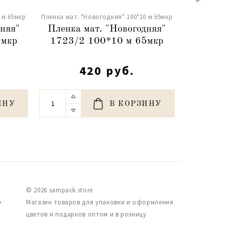
 м 65мкр
Пленка мат. "Новогодняя" 100*10 м 65мкр
Пленка мат.
няя"
Пленка мат. "Новогодняя"
Пленка
5мкр
1723/2 100*10 м 65мкр
1720/
420 руб.
ИНУ
В КОРЗИНУ
© 2026 sampack.store
,
Магазин товаров для упаковки и оформления
цветов и подарков оптом и в розницу