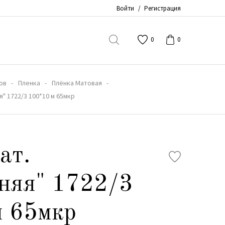
Войти
/
Регистрация
0
0
ов
Пленка
Плёнка Матовая
я" 1722/3 100*10 м 65мкр
ат.
няя" 1722/3
м 65мкр