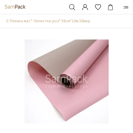
Пленка мат." Лепестки роз" 58см*10м 50мкр