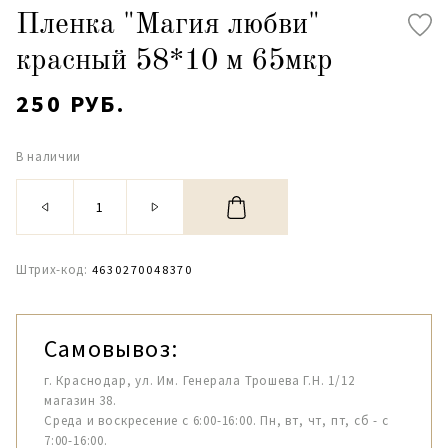
Пленка "Магия любви"
красный 58*10 м 65мкр
250 РУБ.
В наличии
Штрих-код:
4630270048370
Самовывоз:
г. Краснодар, ул. Им. Генерала Трошева Г.Н. 1/12
магазин 38.
Среда и воскресение с 6:00-16:00. Пн, вт, чт, пт, сб - с
7:00-16:00.