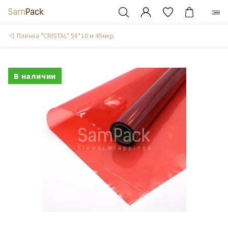
Пленка "CRISTAL" 58*10 м 45мкр
В наличии