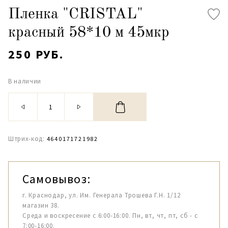
Пленка "CRISTAL"
красный 58*10 м 45мкр
250 РУБ.
В наличии
Штрих-код:
4640171721982
Самовывоз:
г. Краснодар, ул. Им. Генерала Трошева Г.Н. 1/12
магазин 38.
Среда и воскресение с 6:00-16:00. Пн, вт, чт, пт, сб - с
7:00-16:00.