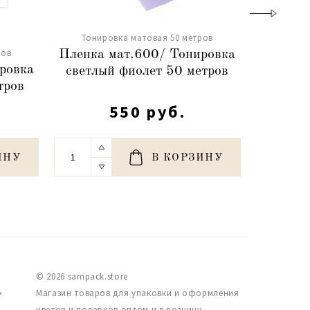
Тонировка матовая 50 метров
Тонир
ров
Пленка мат.600/ Тонировка
Пленка
ровка
светлый фиолет 50 метров
тем
тров
550 руб.
ИНУ
В КОРЗИНУ
© 2026 sampack.store
,
Магазин товаров для упаковки и оформления
цветов и подарков оптом и в розницу