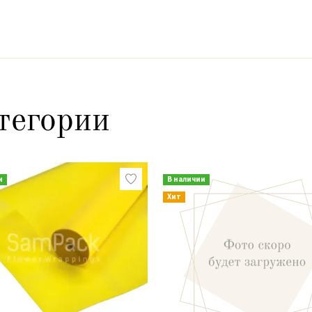
тегории
и
В наличии
Хит