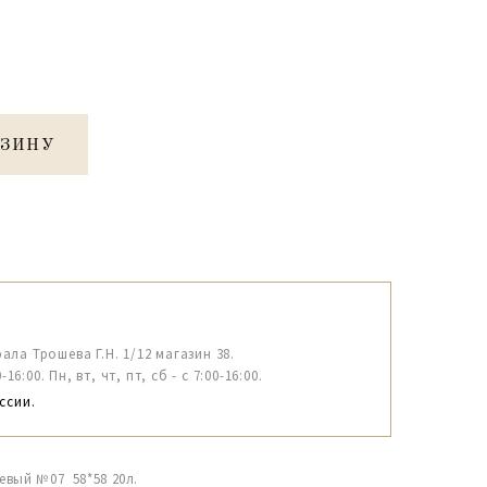
РЗИНУ
рала Трошева Г.Н. 1/12 магазин 38.
6:00. Пн, вт, чт, пт, сб - с 7:00-16:00.
ссии.
невый №07 58*58 20л.