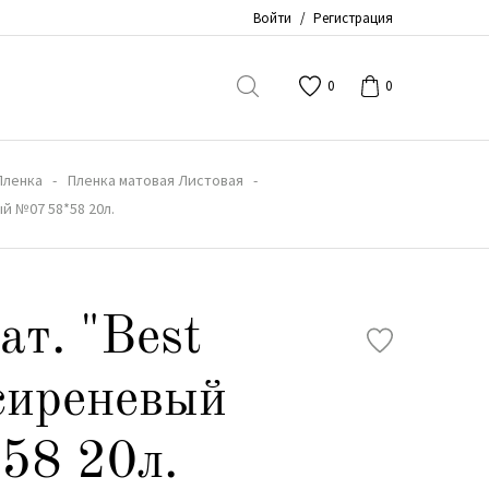
Войти
/
Регистрация
0
0
Пленка
Пленка матовая Листовая
ый №07 58*58 20л.
ат. "Best
сиреневый
58 20л.