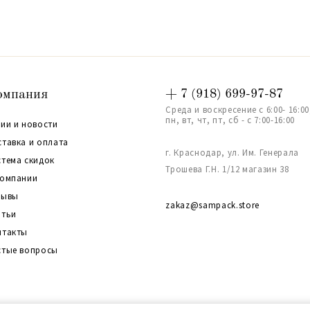
омпания
+ 7 (918) 699-97-87
Среда и воскресение с 6:00- 16:00
пн, вт, чт, пт, сб - с 7:00-16:00
ии и новости
ставка и оплата
г. Краснодар, ул. Им. Генерала
стема скидок
Трошева Г.Н. 1/12 магазин 38
компании
зывы
zakaz@sampack.store
атьи
нтакты
стые вопросы