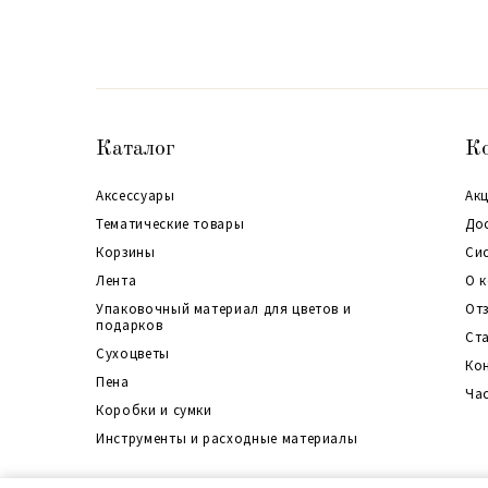
Каталог
К
Аксессуары
Акц
Тематические товары
До
Корзины
Си
Лента
О 
Упаковочный материал для цветов и
От
подарков
Ст
Сухоцветы
Ко
Пена
Ча
Коробки и сумки
Инструменты и расходные материалы