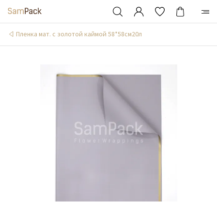
Пленка мат. с золотой каймой 58*58см20л