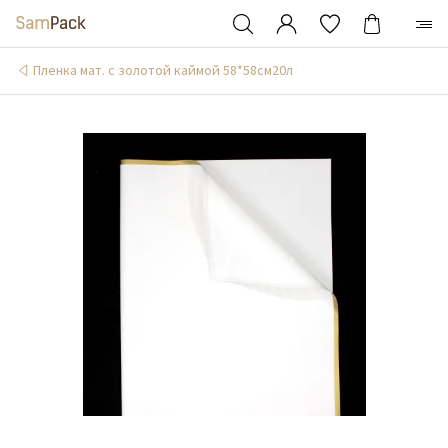
Пленка мат. с золотой каймой 58*58см20л