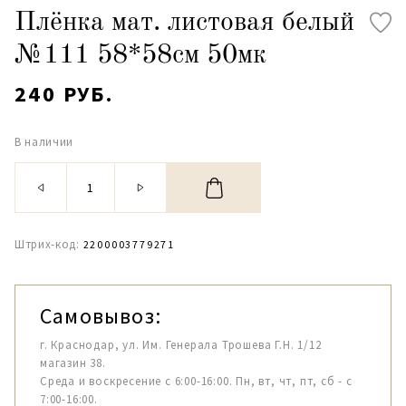
Плёнка мат. листовая белый
№111 58*58см 50мк
240 РУБ.
В наличии
Штрих-код:
2200003779271
Самовывоз:
г. Краснодар, ул. Им. Генерала Трошева Г.Н. 1/12
магазин 38.
Среда и воскресение с 6:00-16:00. Пн, вт, чт, пт, сб - с
7:00-16:00.