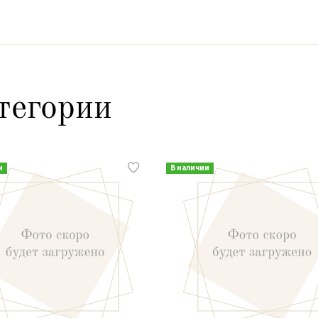
тегории
и
В наличии