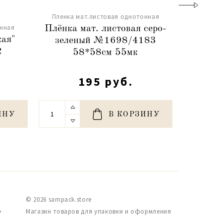
Пленка мат.листовая однотонная
онная
Пленка 
Плёнка мат. листовая серо-
кая"
Пленк
зеленый №1698/4183
2
сероват
58*58см 55мк
195 руб.
ИНУ
В КОРЗИНУ
© 2026 sampack.store
,
Магазин товаров для упаковки и оформления