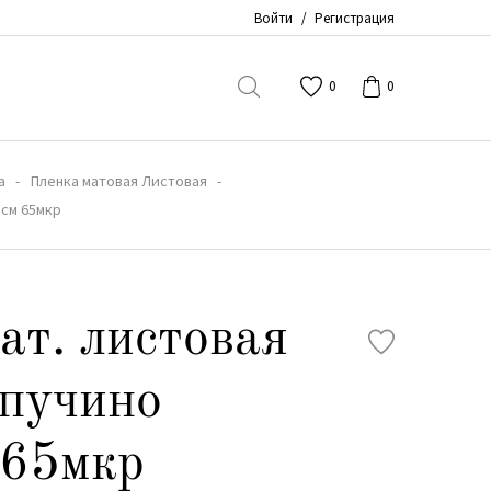
Войти
/
Регистрация
0
0
а
Пленка матовая Листовая
8см 65мкр
ат. листовая
пучино
 65мкр