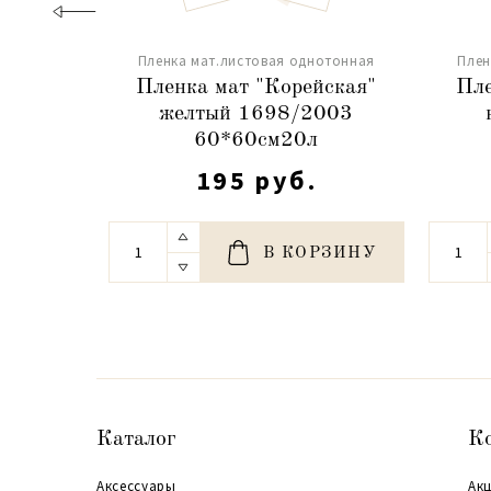
Пленка мат.листовая однотонная
Плен
Пленка мат "Корейская"
Пле
желтый 1698/2003
60*60см20л
195 руб.
В КОРЗИНУ
Каталог
К
Аксессуары
Акц