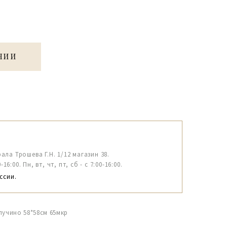
ЧИИ
рала Трошева Г.Н. 1/12 магазин 38.
6:00. Пн, вт, чт, пт, сб - с 7:00-16:00.
ссии.
пучино 58*58см 65мкр