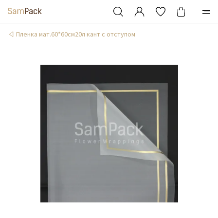
Пленка мат.60*60см20л кант с отступом