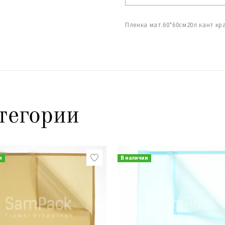
Пленка мат.60*60см20л кант к
тегории
и
В наличии