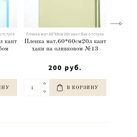
 отступа
Пленка мат.60*60см20л кант без отступа
Пленка мат
л кант
Пленка мат.60*60см20л кант
Пленка 
бом
хаки на оливковом №13
розовы
200 руб.
ИНУ
В КОРЗИНУ