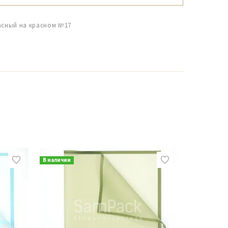
расный на красном №17
В наличии
В наличии