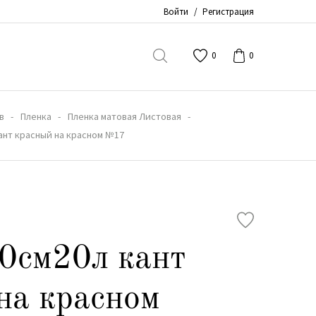
Войти
/
Регистрация
0
0
в
Пленка
Пленка матовая Листовая
кант красный на красном №17
0см20л кант
на красном