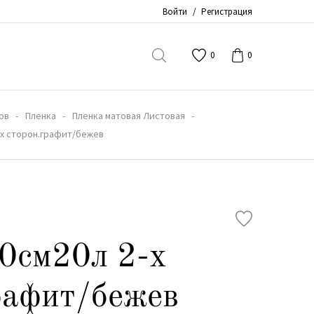
Войти
/
Регистрация
0
0
ов
Пленка
Пленка матовая Листовая
-х сторон.графит/бежев
0см20л 2-х
рафит/бежев