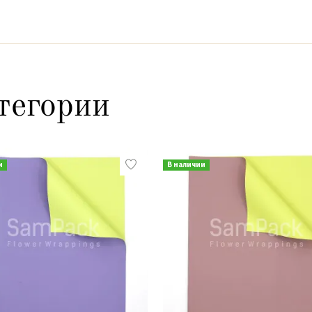
тегории
и
В наличии