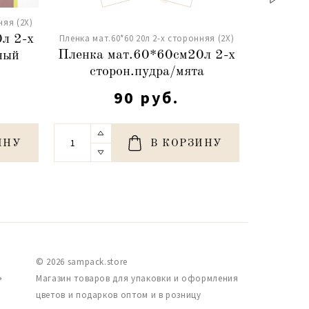
няя (2X)
Пленка мат
Пленка мат.60*60 20л 2-х сторонняя (2X)
л 2-х
Пленка 
Пленка мат.60*60см20л 2-х
ный
сторон.
сторон.пудра/мята
90 руб.
ИНУ
В КОРЗИНУ
© 2026 sampack.store
,
Магазин товаров для упаковки и оформления
цветов и подарков оптом и в розницу