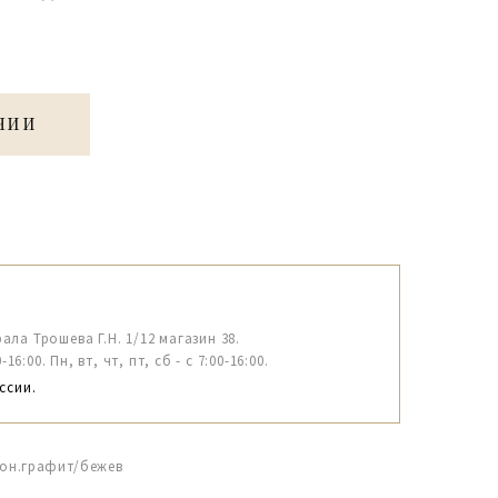
ЧИИ
рала Трошева Г.Н. 1/12 магазин 38.
6:00. Пн, вт, чт, пт, сб - с 7:00-16:00.
ссии.
орон.графит/бежев