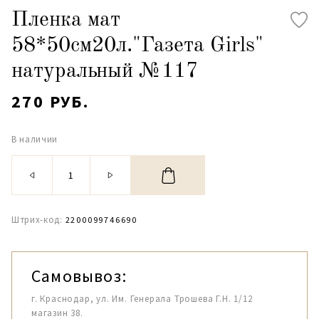
Пленка мат
58*50см20л."Газета Girls"
натуральный №117
270 РУБ.
В наличии
Штрих-код:
2200099746690
Самовывоз:
г. Краснодар, ул. Им. Генерала Трошева Г.Н. 1/12
магазин 38.