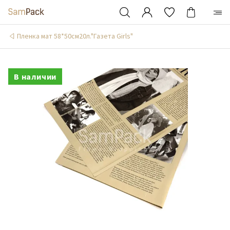
Пленка мат 58*50см20л."Газета Girls"
В наличии