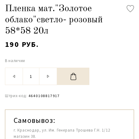
Пленка мат."Золотое
облако"светло- розовый
58*58 20л
190 РУБ.
В наличии
Штрих-код:
4640108817917
Самовывоз:
г. Краснодар, ул. Им. Генерала Трошева Г.Н. 1/12
магазин 38.