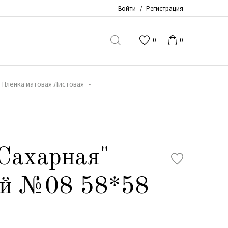
Войти
/
Регистрация
0
0
Пленка матовая Листовая
Сахарная"
ый №08 58*58