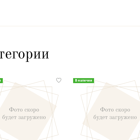
тегории
и
В наличии