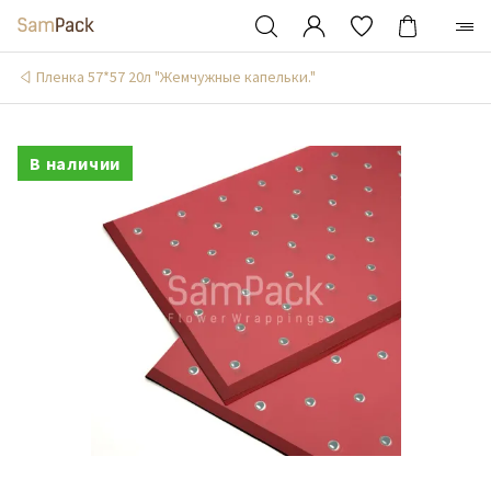
Пленка 57*57 20л "Жемчужные капельки."
В наличии