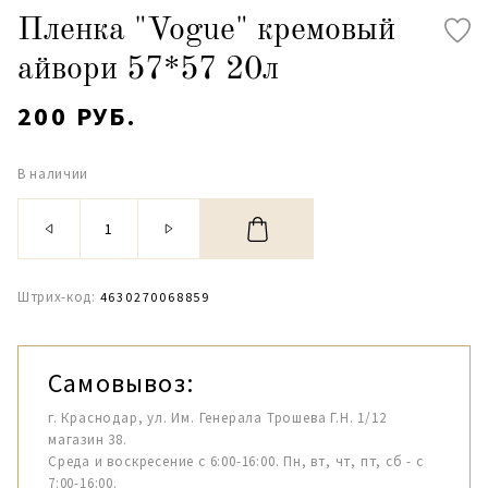
Пленка "Vogue" кремовый
айвори 57*57 20л
200 РУБ.
В наличии
Штрих-код:
4630270068859
Самовывоз:
г. Краснодар, ул. Им. Генерала Трошева Г.Н. 1/12
магазин 38.
Среда и воскресение с 6:00-16:00. Пн, вт, чт, пт, сб - с
7:00-16:00.