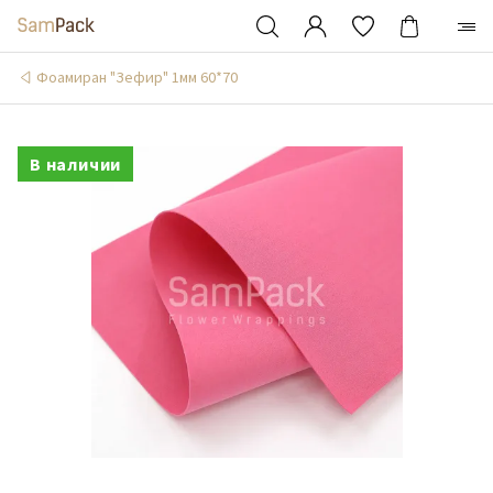
Фоамиран "Зефир" 1мм 60*70
В наличии