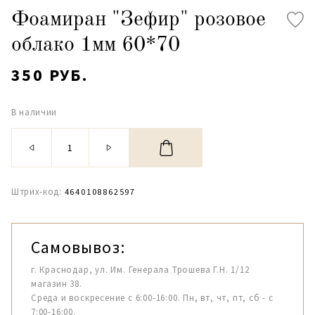
Фоамиран "Зефир" розовое
облако 1мм 60*70
350 РУБ.
В наличии
Штрих-код:
4640108862597
Самовывоз:
г. Краснодар, ул. Им. Генерала Трошева Г.Н. 1/12
магазин 38.
Среда и воскресение с 6:00-16:00. Пн, вт, чт, пт, сб - с
7:00-16:00.