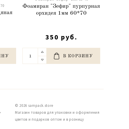
70
Фоамиран "Зефир" пурпурная
Фо
дяная
орхидея 1мм 60*70
корол
350 руб.
ИНУ
В КОРЗИНУ
© 2026 sampack.store
,
Магазин товаров для упаковки и оформления
цветов и подарков оптом и в розницу