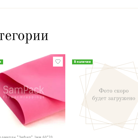
тегории
и
В наличии
амиран "Зефир" 1мм 60*70