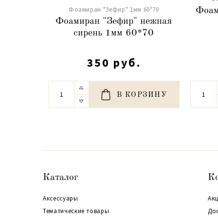
Фоамиран "Зефир" 1мм 60*70
Фоам
Фоамиран "Зефир" нежная
сирень 1мм 60*70
350 руб.
В КОРЗИНУ
Каталог
К
Аксессуары
Акц
Тематические товары
До