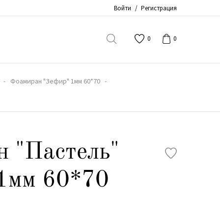
Войти
/
Регистрация
0
0
Фоамиран "Зефир" 1мм 60*70
 "Пастель"
1мм 60*70