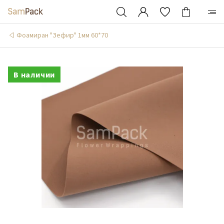
Фоамиран "Зефир" 1мм 60*70
В наличии