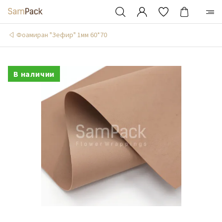
Фоамиран "Зефир" 1мм 60*70
В наличии