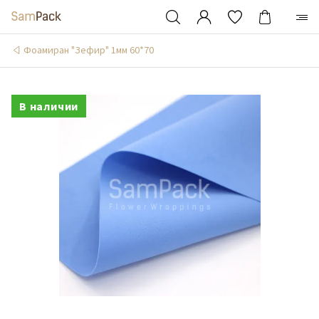
Фоамиран "Зефир" 1мм 60*70
В наличии