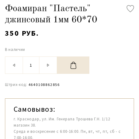
Фоамиран "Пастель"
джинсовый 1мм 60*70
350 РУБ.
В наличии
Штрих-код:
4640108862856
Самовывоз:
г. Краснодар, ул. Им. Генерала Трошева Г.Н. 1/12
магазин 38.
Среда и воскресение с 6:00-16:00. Пн, вт, чт, пт, сб - с
7:00-16:00.