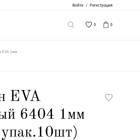
Войти
/
Регистрация
0
0
 EVA 1мм
н EVA
ый 6404 1мм
 упак.10шт)