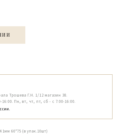
ЧИИ
рала Трошева Г.Н. 1/12 магазин 38.
6:00. Пн, вт, чт, пт, сб - с 7:00-16:00.
ссии.
1мм 60*75 (в упак.10шт)