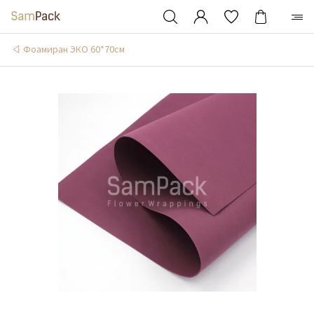
Фоамиран ЭКО 60*70см