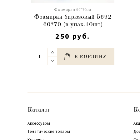
Фоамиран 60*70см
Фоамиран бирюзовый 5692
60*70 (в упак.10шт)
250 руб.
В КОРЗИНУ
Каталог
К
Аксессуары
Акц
Тематические товары
До
Корзины
Си