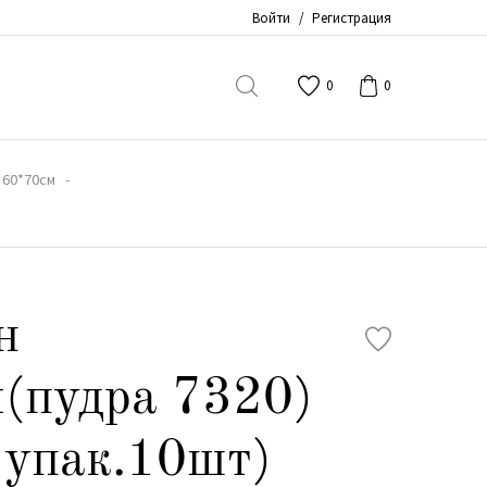
Войти
/
Регистрация
0
0
 60*70см
н
(пудра 7320)
 упак.10шт)