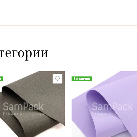
тегории
и
В наличии