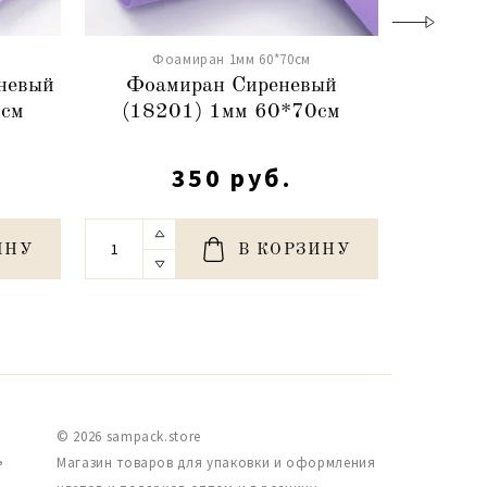
Фоамиран 1мм 60*70см
Фо
невый
Фоамиран Сиреневый
Фо
0см
(18201) 1мм 60*70см
фиоле
350 руб.
ИНУ
В КОРЗИНУ
© 2026 sampack.store
,
Магазин товаров для упаковки и оформления