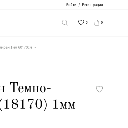
Войти
/
Регистрация
0
0
иран 1мм 60*70см
н Темно-
(18170) 1мм