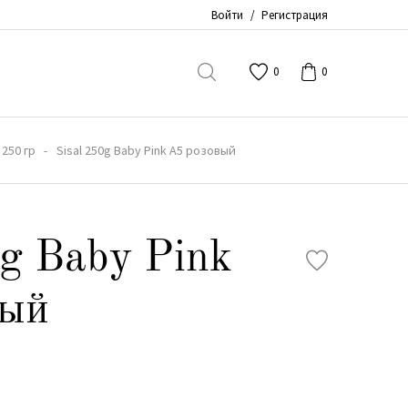
Войти
/
Регистрация
0
0
 250 гр
Sisal 250g Baby Pink A5 розовый
0g Baby Pink
вый