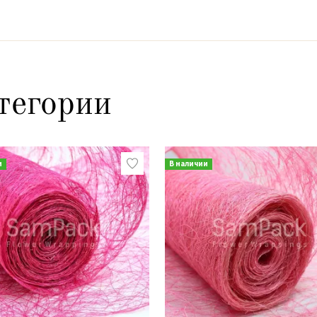
тегории
и
В наличии