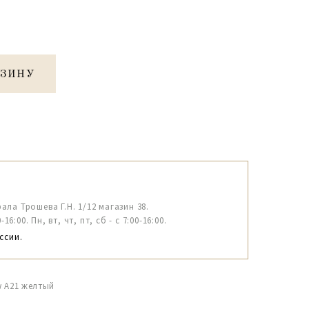
РЗИНУ
рала Трошева Г.Н. 1/12 магазин 38.
6:00. Пн, вт, чт, пт, сб - с 7:00-16:00.
ссии.
ow A21 желтый