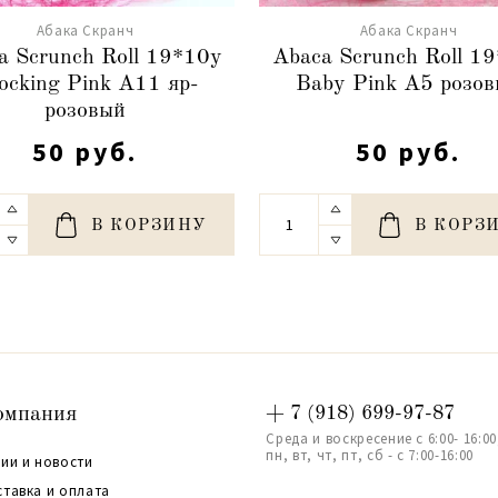
Абака Скранч
Абака Скранч
a Scrunch Roll 19*10y
Abaca Scrunch Roll 1
ocking Pink A11 яр-
Baby Pink A5 розо
розовый
50 руб.
50 руб.
В КОРЗИНУ
В КОРЗ
омпания
+ 7 (918) 699-97-87
Среда и воскресение с 6:00- 16:00
пн, вт, чт, пт, сб - с 7:00-16:00
ии и новости
ставка и оплата