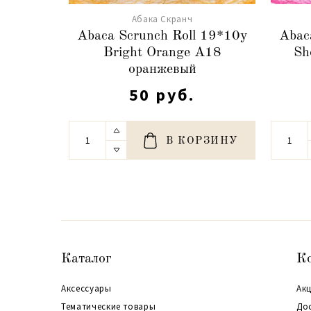
Абака Скранч
Abaca Scrunch Roll 19*10y
Abac
Bright Orange А18
Sh
оранжевый
50 руб.
В КОРЗИНУ
Каталог
К
Аксессуары
Акц
Тематические товары
До