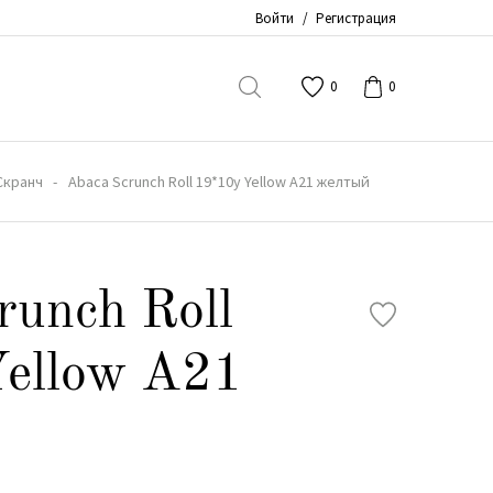
Войти
/
Регистрация
0
0
Скранч
Abaca Scrunch Roll 19*10y Yellow A21 желтый
runch Roll
ellow A21