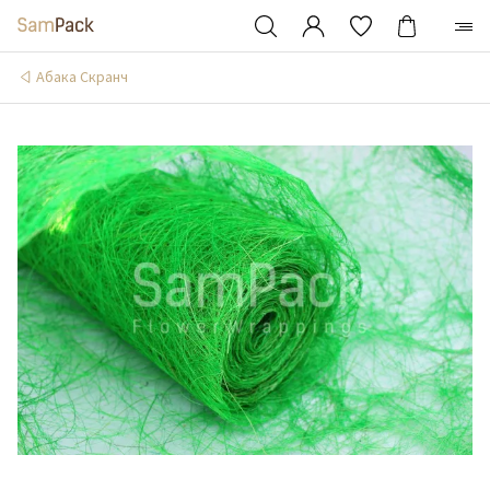
Абака Скранч