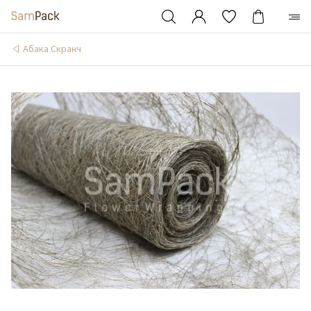
Абака Скранч