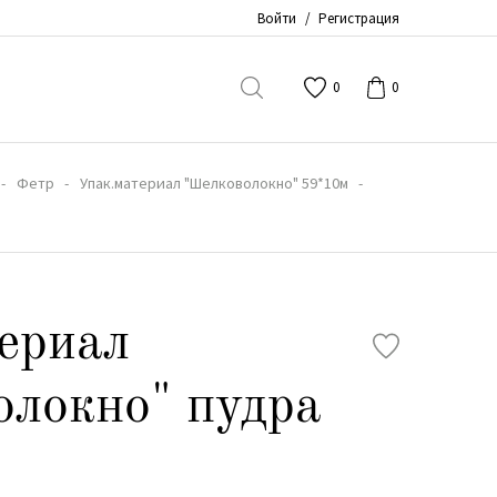
Войти
/
Регистрация
0
0
Фетр
Упак.материал "Шелковолокно" 59*10м
ериал
локно" пудра