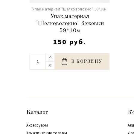
Упак.материал "Шелковолокно" 59*10м
Упак.материал
"Шелковолокно" бежевый
59*10м
150 руб.
В КОРЗИНУ
Каталог
К
Аксессуары
Акц
Тематические товары
До