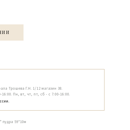
ЧИИ
рала Трошева Г.Н. 1/12 магазин 38.
6:00. Пн, вт, чт, пт, сб - с 7:00-16:00.
ссии.
 пудра 59*10м