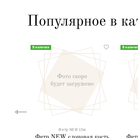
Популярное в ка
В наличии
В наличи
Фетр NEW 15м
Фетр NEW слоновая кость
Фет