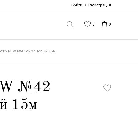
Войти
/
Регистрация
0
0
етр NEW №42 сиреневый 15м
EW №42
й 15м