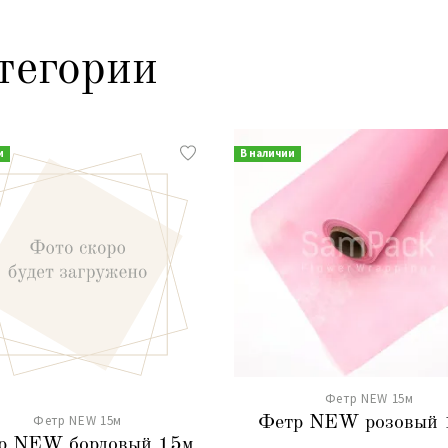
тегории
и
В наличии
Фетр NEW 15м
Фетр NEW 15м
Фетр NEW розовый 
р NEW бордовый 15м