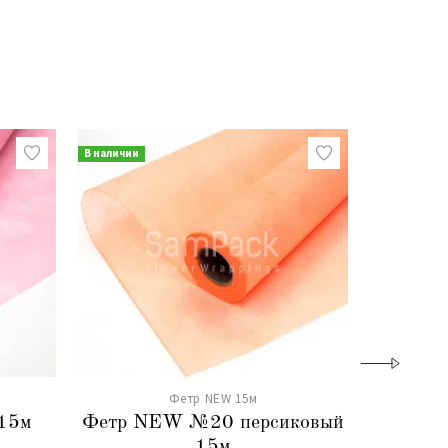
В наличии
В наличии
Фетр NEW 15м
15м
Фетр NEW №20 персиковый
Фетр N
15м