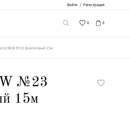
Войти
/
Регистрация
0
0
етр NEW №23 фиалковый 15м
EW №23
ый 15м