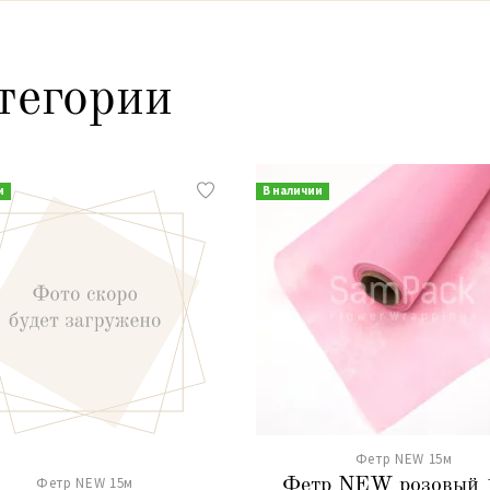
тегории
и
В наличии
Фетр NEW 15м
Фетр NEW 15м
Фетр NEW розовый 