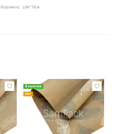
й(прямое) 10м*70см
В наличии
В наличии
Хит
Новинка