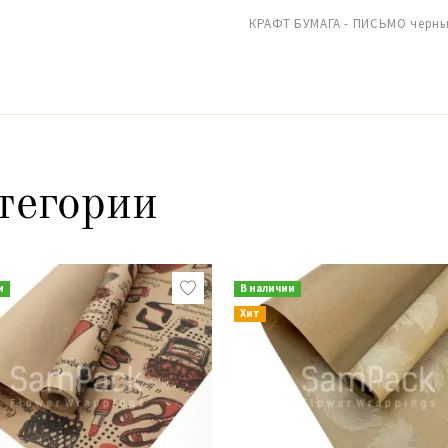
КРАФТ БУМАГА - ПИСЬМО черны
тегории
и
В наличии
Хит