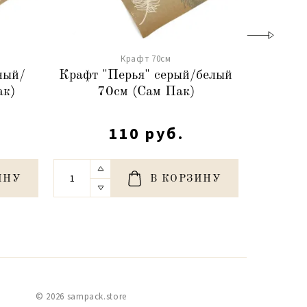
Крафт 70см
ный/
Крафт "Перья" серый/белый
Кр
ак)
70см (Сам Пак)
посла
110 руб.
ИНУ
В КОРЗИНУ
© 2026 sampack.store