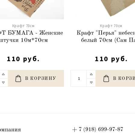
Крафт 70см
Крафт 70см
Т БУМАГА - Женские
Крафт "Перья" небес
штучки 10м*70см
белый 70см (Сам П
110 руб.
110 руб.
В КОРЗИНУ
В КОРЗ
омпания
+ 7 (918) 699-97-87