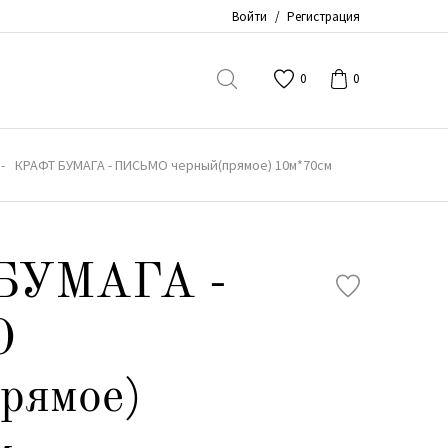
Войти
/
Регистрация
0
0
КРАФТ БУМАГА - ПИСЬМО черный(прямое) 10м*70см
БУМАГА -
О
рямое)