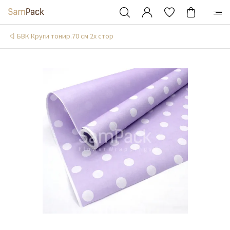
БВК Круги тонир.70 см 2х стор