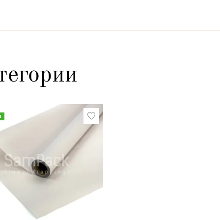
тегории
и