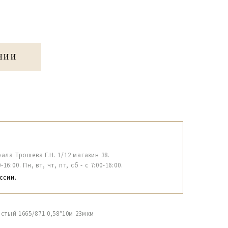
ЧИИ
рала Трошева Г.Н. 1/12 магазин 38.
6:00. Пн, вт, чт, пт, сб - с 7:00-16:00.
ссии.
тый 1665/871 0,58*10м 23мкм