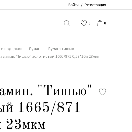
Войти
/
Регистрация
0
0
 и подарков
Бумага
Бумага тишью
а ламин. "Тишью" золотистый 1665/871 0,58*10м 23мкм
амин. "Тишью"
тый 1665/871
м 23мкм