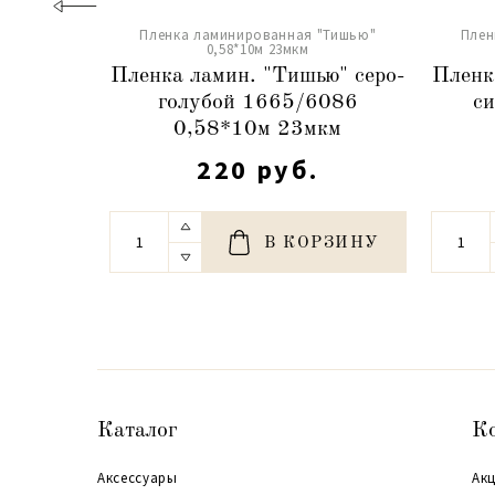
Пленка ламинированная "Тишью"
Плен
0,58*10м 23мкм
Пленка ламин. "Тишью" серо-
Пленк
голубой 1665/6086
с
0,58*10м 23мкм
220 руб.
В КОРЗИНУ
Каталог
К
Аксессуары
Акц