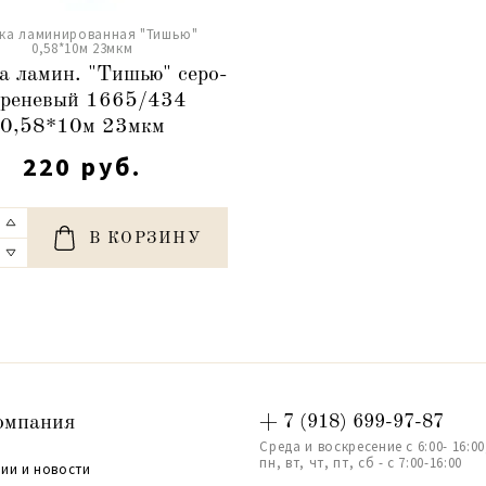
ка ламинированная "Тишью"
0,58*10м 23мкм
а ламин. "Тишью" серо-
иреневый 1665/434
0,58*10м 23мкм
220 руб.
В КОРЗИНУ
омпания
+ 7 (918) 699-97-87
Среда и воскресение с 6:00- 16:00
пн, вт, чт, пт, сб - с 7:00-16:00
ии и новости