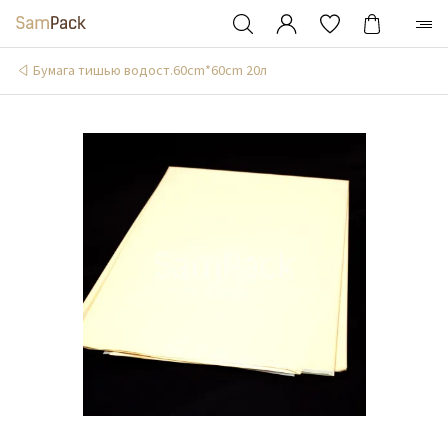
Бумага тишью водост.60cm*60cm 20л