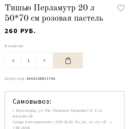
Тишью Перламутр 20 л
50*70 см розовая пастель
260 РУБ.
В наличии
Штрих-код:
4640108831746
Самовывоз:
г. Краснодар, ул. Им. Генерала Трошева Г.Н. 1/12
магазин 38.
Среда и воскресение с 6:00-16:00. Пн, вт, чт, пт, сб - с
7:00-16:00.