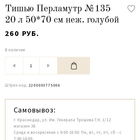
Тишью Перламутр №135
20 л 50*70 см неж. голубой
260 РУБ.
В наличии
Штрих-код:
2200003775006
Самовывоз:
г. Краснодар, ул. Им. Генерала Трошева Г.Н. 1/12
магазин 38.
Среда и воскресение с 6:00-16:00. Пн, вт, чт, пт, сб - с
7:00-16:00.