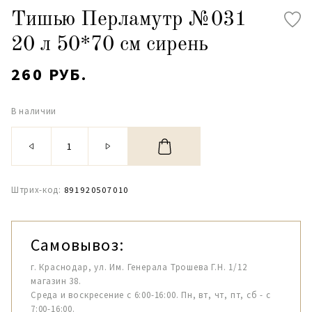
Тишью Перламутр №031
20 л 50*70 см сирень
260 РУБ.
В наличии
Штрих-код:
891920507010
Самовывоз:
г. Краснодар, ул. Им. Генерала Трошева Г.Н. 1/12
магазин 38.
Среда и воскресение с 6:00-16:00. Пн, вт, чт, пт, сб - с
7:00-16:00.