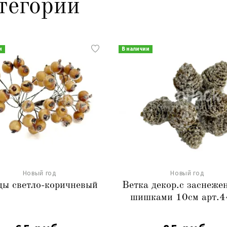
тегории
и
В наличии
Новый год
Новый год
ды светло-коричневый
Ветка декор.с заснеж
шишками 10см арт.