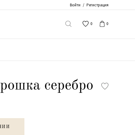
Войти
/
Регистрация
0
0
рошка серебро
ЧИИ