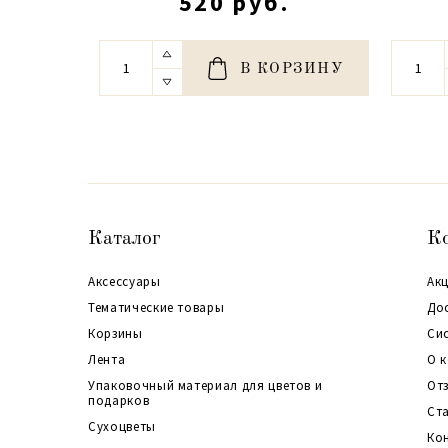
520 руб.
В КОРЗИНУ
Каталог
К
Аксессуары
Акц
Тематические товары
До
Корзины
Си
Лента
О 
Упаковочный материал для цветов и
От
подарков
Ст
Сухоцветы
Ко