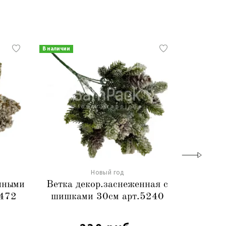
В наличии
В наличии
Новый год
енными
Ветка декор.заснеженная с
Лента
4472
шишками 30см арт.5240
2,5cm