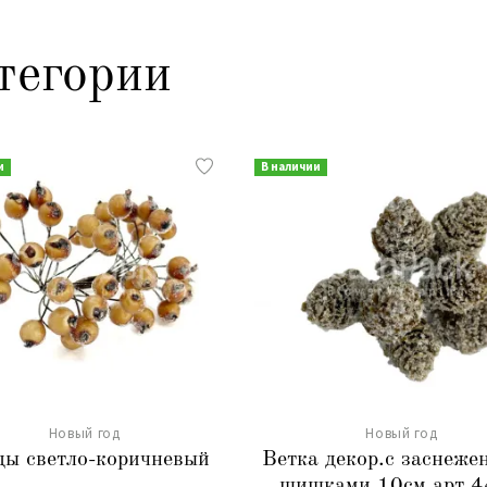
тегории
и
В наличии
Новый год
Новый год
ды светло-коричневый
Ветка декор.с заснеж
шишками 10см арт.