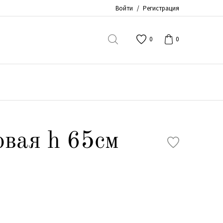
Войти
/
Регистрация
0
0
овая h 65см