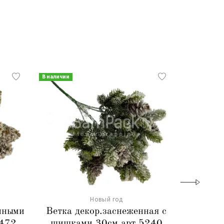
В наличии
В наличии
Новый год
енными
Ветка декор.заснеженная с
Лента
4472
шишками 30см арт.5240
2,5cm