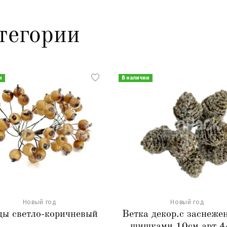
тегории
и
В наличии
Новый год
Новый год
ды светло-коричневый
Ветка декор.с заснеж
шишками 10см арт.