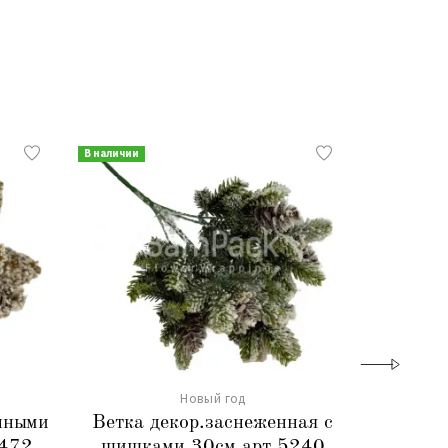
В наличии
В наличии
Новый год
енными
Ветка декор.заснеженная с
Лента
4472
шишками 30см арт.5240
2,5cm