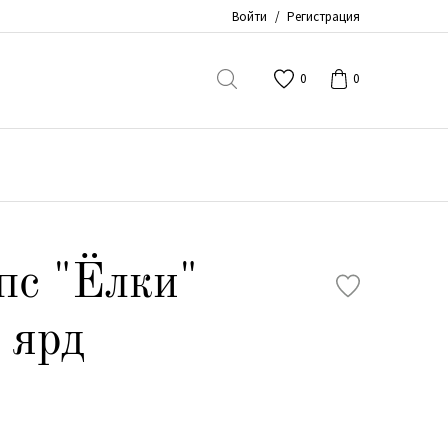
Войти
/
Регистрация
0
0
пс "Ёлки"
 ярд