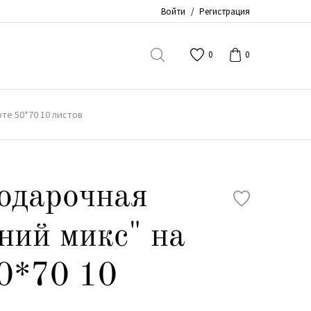
Войти
/
Регистрация
0
0
те 50*70 10 листов
одарочная
ний микс" на
0*70 10