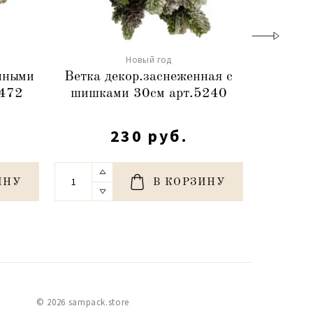
Новый год
енными
Ветка декор.заснеженная с
Лента
4472
шишками 30см арт.5240
2,5cm
230 руб.
ИНУ
В КОРЗИНУ
© 2026 sampack.store