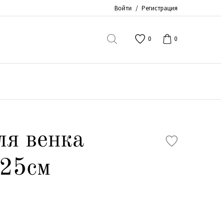
Войти
/
Регистрация
0
0
ля венка
 25см