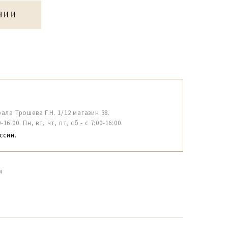
ЧИИ
рала Трошева Г.Н. 1/12 магазин 38.
6:00. Пн, вт, чт, пт, сб - с 7:00-16:00.
ссии.
м