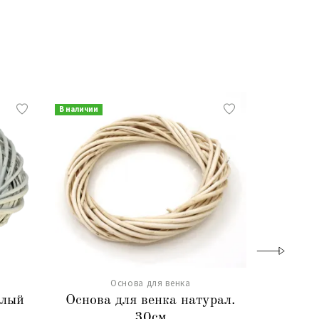
В наличии
Основа для венка
елый
Основа для венка натурал.
30см