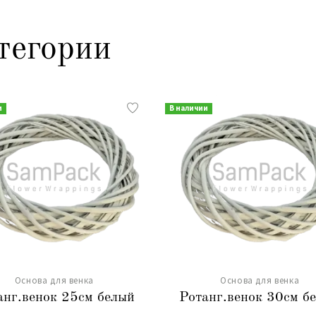
тегории
и
В наличии
Основа для венка
Основа для венка
анг.венок 25см белый
Ротанг.венок 30см б