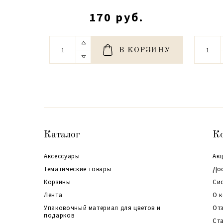
170 руб.
В КОРЗИНУ
Каталог
К
Аксессуары
Акц
Тематические товары
До
Корзины
Си
Лента
О 
Упаковочный материал для цветов и
От
подарков
Ст