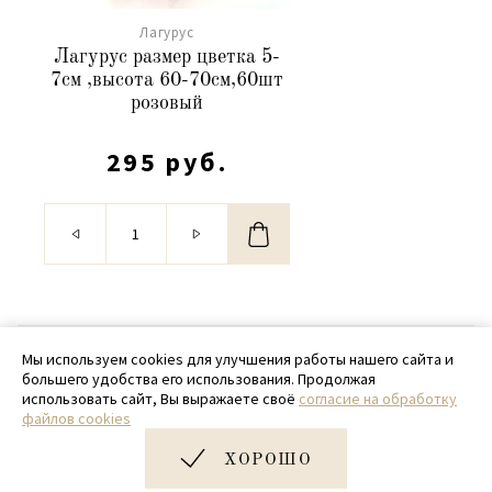
Лагурус
Лагурус размер цветка 5-
7см ,высота 60-70см,60шт
розовый
295 руб.
© 2020 - 2026 SamPack
Мы используем cookies для улучшения работы нашего сайта и
большего удобства его использования. Продолжая
+ 7 (918) 699-97-87
использовать сайт, Вы выражаете своё
согласие на обработку
файлов cookies
zakaz@sampack.store
ХОРОШО
Дизайн и разработка сайта
Very Good